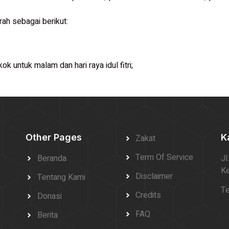
rah sebagai berikut:
k untuk malam dan hari raya idul fitri;
Other Pages
K
Zakat
Term Of Service
Beranda
Jl
Ke
Disclaimer
Tentang Kami
Te
Credits
Donasi
FAQ
Berita