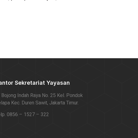
antor Sekretariat Yayasan
. Bojong Indah Raya No. 25 Kel. Pondok
lapa Kec. Duren Sawit, Jakarta Timur.
lp. 0856 – 1527 – 322