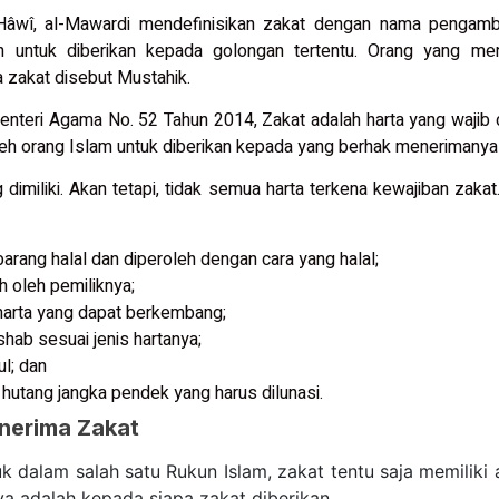
-Hâwî, al-Mawardi mendefinisikan zakat dengan nama pengambila
dan untuk diberikan kepada golongan tertentu. Orang yang me
zakat disebut Mustahik.
nteri Agama No. 52 Tahun 2014, Zakat adalah harta yang wajib 
oleh orang Islam untuk diberikan kepada yang berhak menerimanya
g dimiliki. Akan tetapi, tidak semua harta terkena kewajiban zaka
arang halal dan diperoleh dengan cara yang halal;
uh oleh pemiliknya;
harta yang dapat berkembang;
shab sesuai jenis hartanya;
ul; dan
i hutang jangka pendek yang harus dilunasi.
nerima Zakat
 dalam salah satu Rukun Islam, zakat tentu saja memiliki a
nya adalah kepada siapa zakat diberikan.