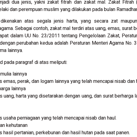
di dua jenis, yakni zakat fitrah dan zakat mal. Zakat Fitrah (
k lelaki dan perempuan muslim yang dilakukan pada bulan Ramadha
dikenakan atas segala jenis harta, yang secara zat maupun 
ama. Sebagai contoh, zakat mal terdiri atas uang, emas, surat b
rdapat dalam UU No. 23/2011 tentang Pengelolaan Zakat, Perat
i dengan perubahan kedua adalah Peraturan Menteri Agama No. 3
ma lainnya.
pada paragraf di atas meliputi:
mulia lainnya
s emas, perak, dan logam lainnya yang telah mencapai nisab dan h
harga lainnya
s uang, harta yang disetarakan dengan uang, dan surat berharga l
s usaha perniagaan yang telah mencapai nisab dan haul.
dan kehutanan
 hasil pertanian, perkebunan dan hasil hutan pada saat panen.